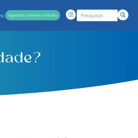
og
Agendar primeira consulta
edade?
g