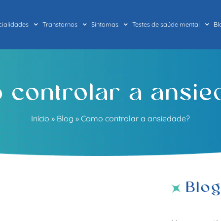
cialidades
Transtornos
Sintomas
Testes de saúde mental
Bl
controlar a ansi
Início
»
Blog
»
Como controlar a ansiedade?
Blo