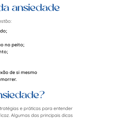
 da ansiedade
estão:
ado;
o no peito;
nto;
exão de si mesmo
 morrer.
nsiedade?
tratégias e práticas para entender
icaz. Algumas das principais dicas