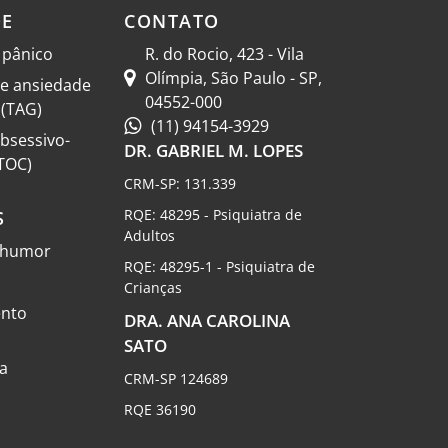
DE
CONTATO
 pânico
R. do Rocio, 423 - Vila
Olímpia, São Paulo - SP,
e ansiedade
04552-000
 (TAG)
(11) 94154-3929
bsessivo-
DR. GABRIEL M. LOPES
TOC)
CRM-SP: 131.339
RQE: 48295 - Psiquiatra de
S
Adultos
e humor
RQE: 48295-1 - Psiquiatra de
Crianças
nto
DRA. ANA CAROLINA
SATO
a
CRM-SP 124689
RQE 36190