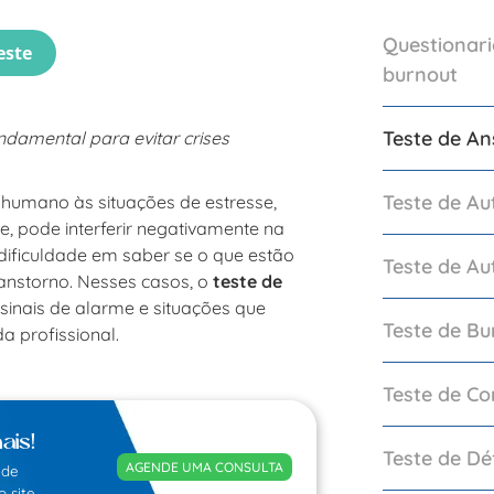
Questionari
este
burnout
Teste de A
damental para evitar crises
Teste de Au
 humano às situações de estresse,
e, pode interferir negativamente na
dificuldade em saber se o que estão
Teste de Aut
nstorno. Nesses casos, o
teste de
 sinais de alarme e situações que
Teste de Bu
 profissional.
Teste de C
ais!
Teste de Dé
AGENDE UMA CONSULTA
 de
 site.