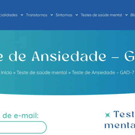
cialidades
Transtornos
Sintomas
Testes de saúde mental
Bl
e de Ansiedade – 
Início
»
Teste de saúde mental
»
Teste de Ansiedade – GAD-7
Tes
 de e-mail:
menta