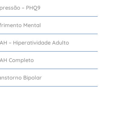
epressão – PHQ9
frimento Mental
AH – Hiperatividade Adulto
DAH Completo
anstorno Bipolar