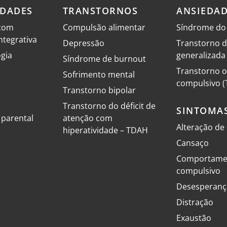
IDADES
TRANSTORNOS
ANSIEDA
com
Compulsão alimentar
Síndrome do
tegrativa
Depressão
Transtorno d
gia
generalizada
Síndrome de burnout
Transtorno o
Sofrimento mental
compulsivo (
Transtorno bipolar
Transtorno do déficit de
SINTOMA
parental
atenção com
Alteração d
hiperatividade – TDAH
Cansaço
Comportame
compulsivo
Desesperanç
Distração
Exaustão