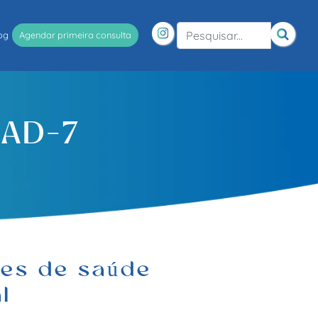
og
Agendar primeira consulta
GAD-7
tes de saúde
l