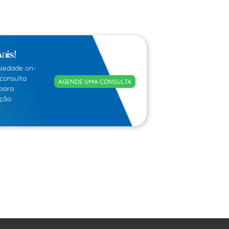
ais!
siedade on-
consulta
AGENDE UMA CONSULTA
para
ação