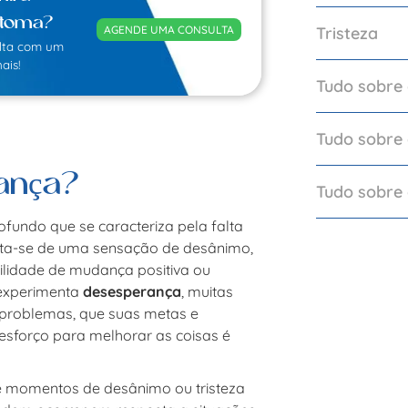
ntoma?
Tristeza
AGENDE UMA CONSULTA
lta com um
ais!
Tudo sobre
Tudo sobre 
ança?
Tudo sobre 
fundo que se caracteriza pela falta
rata-se de uma sensação de desânimo,
ilidade de mudança positiva ou
 experimenta
desesperança
, muitas
 problemas, que suas metas e
r esforço para melhorar as coisas é
 momentos de desânimo ou tristeza