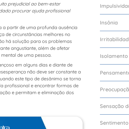
to prejudicial ao bem-estar
Impulsivida
ado procurar ajuda profissional
Insônia
a a partir de uma profunda ausência
ça de circunstâncias melhores no
Irritabilida
não há solução para os problemas
ante angustiante, além de afetar
e mental de uma pessoa.
Isolamento
ançoso em alguns dias e diante de
esesperança não deve ser constante a
Pensamento
Quando este tipo de desânimo se torna
da profissional e encontrar formas de
Preocupaçã
fação e permitam e eliminação dos
Sensação d
Sentimento
ntra