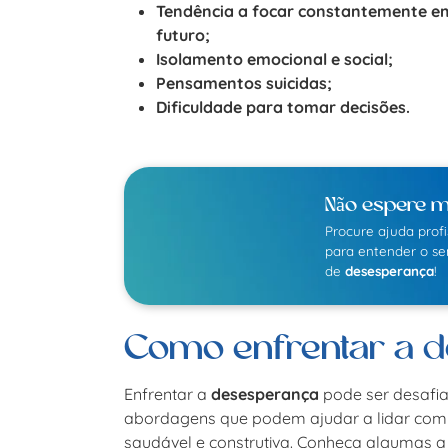
Tendência a focar constantemente e
futuro;
Isolamento emocional e social;
Pensamentos suicidas;
Dificuldade para tomar decisões.
Não espere m
Procure ajuda profi
para entender o s
de
desesperança
!
Como enfrentar a 
Enfrentar a
desesperança
pode ser desafia
abordagens que podem ajudar a lidar co
saudável e construtiva. Conheça algumas a 