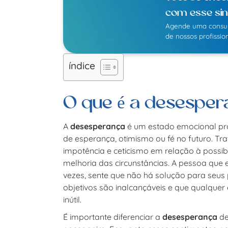
com esse si
Agende uma consu
de nossos profission
índice
O que é a desesper
A
desesperança
é um estado emocional pro
de esperança, otimismo ou fé no futuro. T
impotência e ceticismo em relação à possib
melhoria das circunstâncias. A pessoa que
vezes, sente que não há solução para seus
objetivos são inalcançáveis ​​e que qualque
inútil.
É importante diferenciar a
desesperança
de