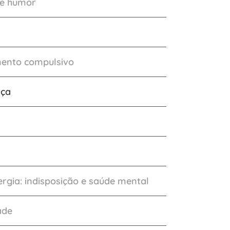
de humor
ento compulsivo
nça
ergia: indisposição e saúde mental
ade