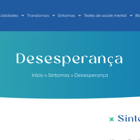
cialidades
Transtornos
Sintomas
Testes de saúde mental
Bl
Desesperança
Início
»
Sintomas
»
Desesperança
Sin