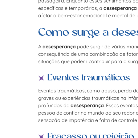
passageira. Enquanto esses sentimentos p
específicas e temporárias, a
desesperança
afetar o bem-estar emocional e mental de
Como surge a dese
A
desesperança
pode surgir de várias man
consequência de uma combinação de fatores
situações que podem contribuir para o sur
Eventos traumáticos
Eventos traumáticos, como abuso, perda de 
graves ou experiências traumáticas na inf
profundos de
desesperança
. Esses event
pessoa de confiar no mundo ao seu redor 
sensação de impotência e falta de controle 
Fracasso ou rejeição