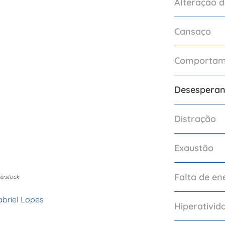
Alteração 
Cansaço
Comportam
Desespera
Distração
Exaustão
Falta de en
erstock
abriel Lopes
Hiperativid