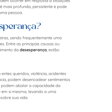
odem ocorrer em resposta a situações
é mais profunda, persistente e pode
 uma pessoa.
sperança?
eiras, sendo frequentemente uma
. Entre as principais causas ou
gimento da
desesperança
, estão:
entes queridos, violência, acidentes
ância, podem desencadear sentimentos
os podem abalar a capacidade da
e em si mesma, levando a uma
sobre sua vida.