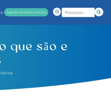
og
Agendar primeira consulta
 o que são e
s
icá-los
g