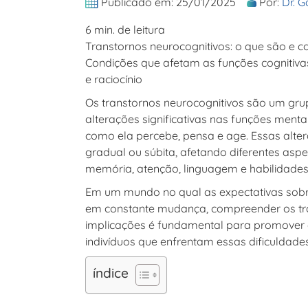
Publicado em: 25/01/2025
Por:
Dr. G
6 min. de leitura
Transtornos neurocognitivos: o que são e co
Condições que afetam as funções cognitiv
e raciocínio
Os
transtornos neurocognitivos
são um grup
alterações significativas nas funções ment
como ela percebe, pensa e age. Essas alt
gradual ou súbita, afetando diferentes asp
memória, atenção, linguagem e habilidades
Em um mundo no qual as expectativas sobre
em constante mudança, compreender os
t
implicações é fundamental para promover 
indivíduos que enfrentam essas dificuldades
índice